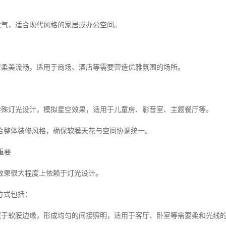
：
约大气，适合现代风格的家居或办公空间。
造型柔美流畅，适用于商场、酒店等需要营造优雅氛围的场所。
过特殊灯光设计，模拟星空效果，适用于儿童房、影音室、主题餐厅等。
合整体装修风格，确保软膜天花与空间协调统一。
重要
效果很大程度上依赖于灯光设计。
方式包括：
可隐藏于软膜边缘，形成均匀的间接照明，适用于客厅、卧室等需要柔和光线