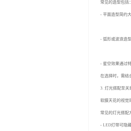
常见的造型包括
- 平面造型简
- 弧形或波浪
- 星空效果通
在选择时，需结
3. 灯光搭配至关
软膜天花的视觉
常见的灯光搭配
- LED灯带