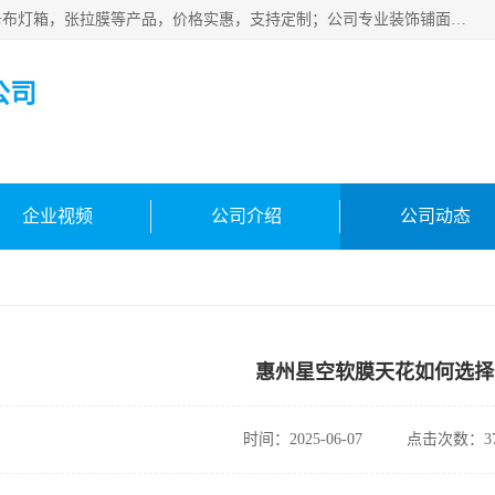
佛山朗鑫装饰工程有限公司主营软膜天花，软膜天花灯箱，卡布灯箱，张拉膜等产品，价格实惠，支持定制；公司专业装饰铺面，家居，会展特装，软膜等工程，技能精良人员，安装快、价格合理，质量保证、热诚与各方有识人士合作，欢迎新老客户来电咨询。
公司
企业视频
公司介绍
公司动态
惠州星空软膜天花如何选择
时间：2025-06-07
点击次数：37