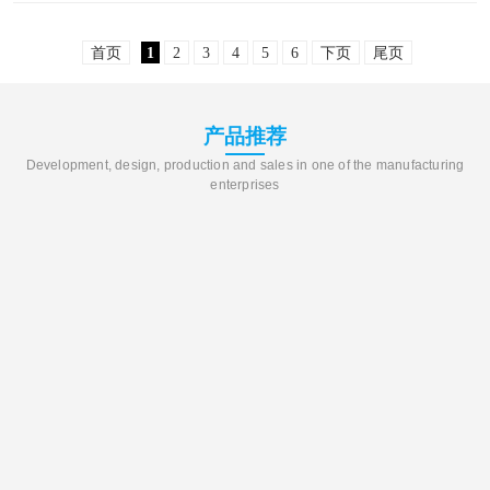
示载体。其外观现代，能无缝融入各类环境，
首页
1
2
3
4
5
6
下页
尾页
无论是时尚购物场所..
产品推荐
Development, design, production and sales in one of the manufacturing
enterprises