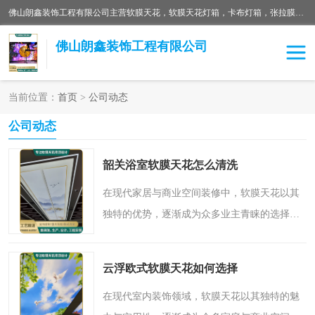
佛山朗鑫装饰工程有限公司主营软膜天花，软膜天花灯箱，卡布灯箱，张拉膜等产品，价格实惠，支持定制；公司专业装饰铺面，家居，会展特装，软膜等工程，技能精良人员，安装快、价格合理，质量保证、热诚与各方有识人士合作，欢迎新老客户来电咨询。
佛山朗鑫装饰工程有限公司
当前位置：
首页
>
公司动态
软膜天花灯箱
卡布灯箱
公司动态
张拉膜
软膜吊顶
韶关浴室软膜天花怎么清洗
软膜天花
在现代家居与商业空间装修中，软膜天花以其
独特的优势，逐渐成为众多业主青睐的选择。
它不仅能塑造丰富造型、营造艺术氛围，更以
其出色的防水防潮性能，成为浴室、厨房等潮
云浮欧式软膜天花如何选择
湿空间的理想装饰材..
在现代室内装饰领域，软膜天花以其独特的魅