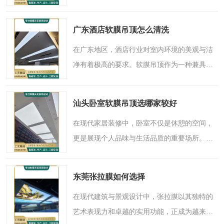
造空间气质、提升工作体验的重要一环。传统
的吊顶材料往往受限于造型单一、安装复杂或
广东酒店软膜吊顶怎么清洗
维护不便等问题，难..
在广东地区，酒店行业对室内环境的美观与洁
净有着极高的要求。软膜吊顶作为一种兼具艺
术美感与实用功能的新型装饰材料，近年来在
众多酒店空间中得到广泛应用。其流畅的造
汕头卧室软膜吊顶选哪家较好
型、丰富的色彩以及出..
在现代家居装修中，卧室不仅是休憩的空间，
更是展现个人品味与生活品质的重要场所。如
何打造一个既舒适又具美感的卧室环境？软膜
吊顶作为一种新兴的装饰材料，正以其独特的
东莞张拉膜如何选择
优势走进大众视野，..
在现代建筑与景观设计中，张拉膜以其独特的
艺术表现力和卓越的实用功能，正成为越来越