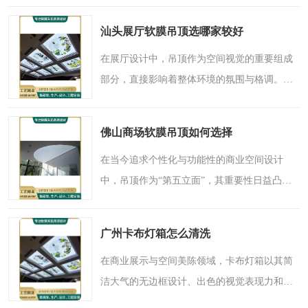
接影响着卧室的整体氛围与居住体验。近年
汕头展厅软膜吊顶选哪家较好
来，一种兼具艺术表..
在展厅设计中，吊顶作为空间视觉的重要组成
部分，直接影响着整体环境的氛围与格调。随
着装修理念的不断更新，传统吊顶材料已难以
满足现代展厅对创意、灵活与功能性的多重需
佛山商场软膜吊顶如何选择
求。近年来，软膜吊..
在当今追求个性化与功能性的商业空间设计
中，吊顶作为“第五立面”，其重要性日益凸
显。传统的吊顶材料往往受限于造型单一、安
装复杂或维护困难等问题，难以满足现代商场
广州卡布灯箱怎么清洗
对美观与实用并重的需..
在商业展示与空间美陈领域，卡布灯箱以其简
洁大气的无边框设计、出色的视觉表现力和灵
活便捷的更换特性，已成为众多商户青睐的展