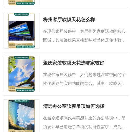
学的认知。它不仅是天花板的覆盖物，更成为
融合光影艺术与实用功能的综合性装饰解决方
梅州客厅软膜天花怎么样
案。对于佛山地区的..
在现代家居装修中，客厅作为家庭活动的核心
区域，其装饰效果直接影响着整体居住体验与
生活格调。随着人们对居住环境个性化与品质
化需求的提升，一种名为“软膜天花”的新型室
肇庆家装软膜天花选哪家较好
内装饰材料，正逐..
在现代家居装修中，人们越来越注重空间的个
性化表达与实用功能的结合。其中，软膜天花
作为一种新兴的室内装饰材料，正以其独特的
魅力走进千家万户。它不仅能够塑造出丰富多
清远办公室软膜吊顶如何选择
样的造型，还能通过..
在当今追求高效与美感并重的办公环境中，吊
顶设计早已追赶了单纯的功能性需求，成为塑