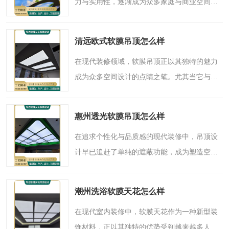
力与实用性，逐渐成为众多家庭与商业空间的
可以选择。尤其在追求典雅与艺术氛围的欧式
风格装修中，软膜天花能够**融合古典韵味与
清远欧式软膜吊顶怎么样
现代工艺，营造出别..
在现代装修领域，软膜吊顶正以其独特的魅力
成为众多空间设计的点睛之笔。尤其当它与典
雅浪漫的欧式风格相遇，更能碰撞出令人惊艳
的火花。今天，我们就来深入探讨一下，在清
惠州透光软膜吊顶怎么样
远地区的家居与商业..
在追求个性化与品质感的现代装修中，吊顶设
计早已追赶了单纯的遮蔽功能，成为塑造空间
气质的关键一笔。如果您正在为惠州的新居或
商业空间寻找一种既美观又实用的顶部解决方
潮州洗浴软膜天花怎么样
案，那么“软膜吊顶..
在现代室内装修中，软膜天花作为一种新型装
饰材料，正以其独特的优势受到越来越多人的