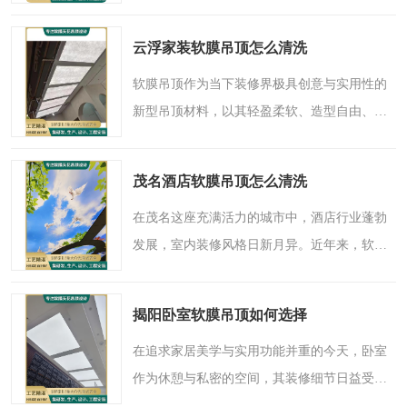
多项目的点睛之笔。作为一种新型建筑结构材
料，张拉膜通过高强度柔性薄膜与钢索、钢架
云浮家装软膜吊顶怎么清洗
等支撑体系的巧妙结..
软膜吊顶作为当下装修界极具创意与实用性的
新型吊顶材料，以其轻盈柔软、造型自由、色
彩丰富和卓越的物理性能，正受到越来越多云
浮家庭的青睐。它不仅能为家居空间带来灵动
茂名酒店软膜吊顶怎么清洗
气息与艺术格调，还..
在茂名这座充满活力的城市中，酒店行业蓬勃
发展，室内装修风格日新月异。近年来，软膜
吊顶以其独特的艺术表现力和卓越的实用性，
成为众多酒店提升空间品质的可以选择。这种
揭阳卧室软膜吊顶如何选择
轻盈柔软、造型多变..
在追求家居美学与实用功能并重的今天，卧室
作为休憩与私密的空间，其装修细节日益受到
重视。吊顶设计，作为空间的“第五面墙”，直