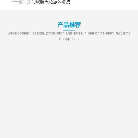
下一篇：
江门软膜天花怎么清洗
产品推荐
Development, design, production and sales in one of the manufacturing
enterprises