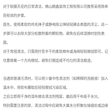
对于软膜天花的日常清洁，佛山朗鑫装饰工程有限公司推荐采用简单
而有效的步骤。
首先，使用柔软的鸡毛掸子或静电除尘掸轻轻拂去表面的浮尘，这一
步骤可以去除大部分松散附着的颗粒物，避免在后续湿擦时划伤表
面。
对于常规清洁，只需用拧至半干的柔软棉布或海绵轻轻擦拭即可，记
住要顺着一个方向擦拭，避免打圈造成不均匀的清洁痕迹。
当遇到普通污渍时，可以将少量中性清洁剂（如稀释的洗碗液）加入
温水中，用软布蘸取后轻轻擦拭污染区域。
之后立即用干净的湿布擦去清洁剂残留，最后用干布吸干水分。
特别需要注意的是，清洁过程中应避免大量水分积聚在接缝处或边缘