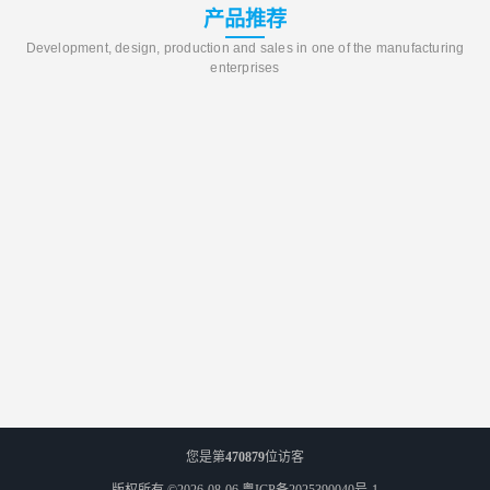
产品推荐
Development, design, production and sales in one of the manufacturing
enterprises
您是第
470879
位访客
版权所有 ©2026-08-06
粤ICP备2025390040号-1