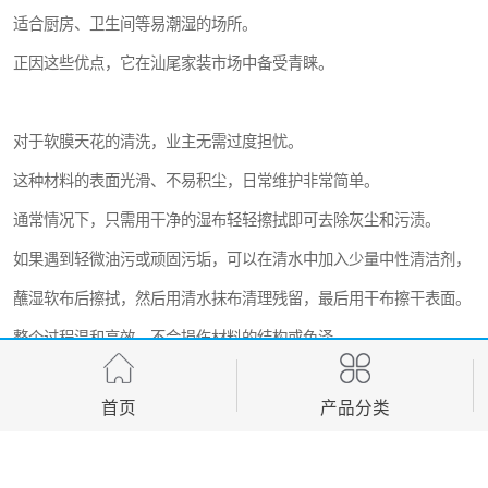
适合厨房、卫生间等易潮湿的场所。
正因这些优点，它在汕尾家装市场中备受青睐。
对于软膜天花的清洗，业主无需过度担忧。
这种材料的表面光滑、不易积尘，日常维护非常简单。
通常情况下，只需用干净的湿布轻轻擦拭即可去除灰尘和污渍。
如果遇到轻微油污或顽固污垢，可以在清水中加入少量中性清洁剂，
蘸湿软布后擦拭，然后用清水抹布清理残留，最后用干布擦干表面。
整个过程温和高效，不会损伤材料的结构或色泽。
首页
产品分类
在清洗软膜天花时，有几点实用建议值得注意。
首先，避免使用强酸、强碱或含研磨成分的清洁剂，这些可能腐蚀或