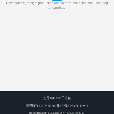
Development, design, production and sales in one of the manufacturing
enterprises
您是第
471581
位访客
版权所有 ©2026-08-06
粤ICP备2025390040号-1
佛山朗鑫装饰工程有限公司
保留所有权利.