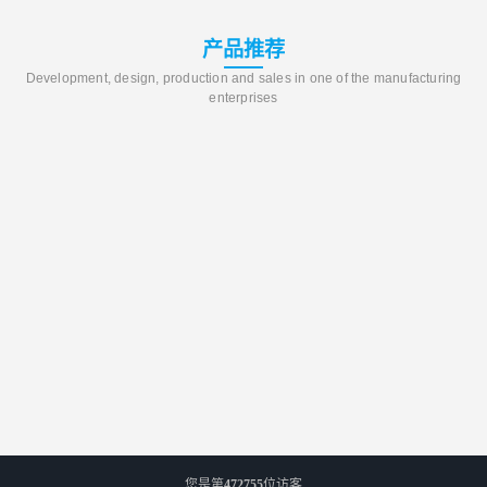
产品推荐
Development, design, production and sales in one of the manufacturing
enterprises
您是第
472755
位访客