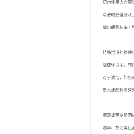
切勿使用含有腐
清洁时应遵循从
佛山朗鑫装饰工
特殊污渍的处理
酒店环境中，软
对于油污，如厨
墨水或颜料类污
烟渍或黄变是酒
咖啡、茶渍等色