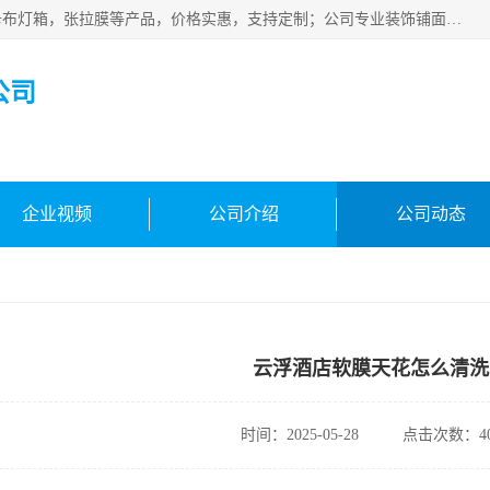
佛山朗鑫装饰工程有限公司主营软膜天花，软膜天花灯箱，卡布灯箱，张拉膜等产品，价格实惠，支持定制；公司专业装饰铺面，家居，会展特装，软膜等工程，技能精良人员，安装快、价格合理，质量保证、热诚与各方有识人士合作，欢迎新老客户来电咨询。
公司
企业视频
公司介绍
公司动态
云浮酒店软膜天花怎么清洗
时间：2025-05-28
点击次数：40