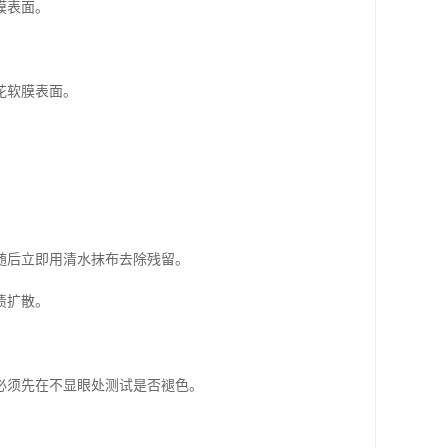
膜表面。
花软膜表面。
随后立即用清水抹布去除残留。
渍扩散。
必须先在不显眼处测试是否褪色。