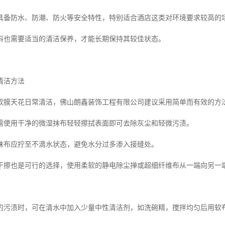
具备防水、防潮、防火等安全特性，特别适合酒店这类对环境要求较高的
料也需要适当的清洁保养，才能长期保持其较佳状态。
清洁方法
软膜天花日常清洁，佛山朗鑫装饰工程有限公司建议采用简单而有效的方
需使用干净的微湿抹布轻轻擦拭表面即可去除灰尘和轻微污渍。
抹布应拧至不滴水状态，避免水分过多渗入接缝处。
干擦也是可行的选择，使用柔软的静电除尘掸或超细纤维布从一端向另一
的污渍时，可在清水中加入少量中性清洁剂，如洗碗精，搅拌均匀后用软