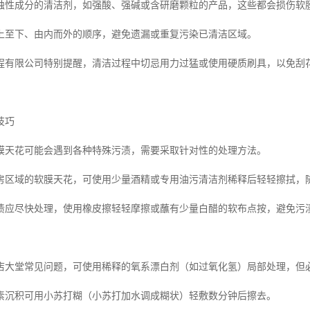
蚀性成分的清洁剂，如强酸、强碱或含研磨颗粒的产品，这些都会损伤软
上至下、由内而外的顺序，避免遗漏或重复污染已清洁区域。
程有限公司特别提醒，清洁过程中切忌用力过猛或使用硬质刷具，以免刮
技巧
膜天花可能会遇到各种特殊污渍，需要采取针对性的处理方法。
房区域的软膜天花，可使用少量酒精或专用油污清洁剂稀释后轻轻擦拭，
渍应尽快处理，使用橡皮擦轻轻摩擦或蘸有少量白醋的软布点按，避免污
店大堂常见问题，可使用稀释的氧系漂白剂（如过氧化氢）局部处理，但
素沉积可用小苏打糊（小苏打加水调成糊状）轻敷数分钟后擦去。