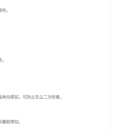
场所。
法。
端单向擦拭，可防止灰尘二次附着。
布蘸取擦拭。