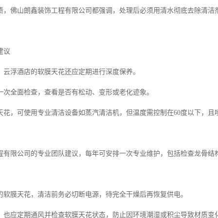
渍，佛山朗鑫装饰工程有限公司都强调，处理后必须用清水彻底去除清洁
建议
，云浮酒店的软膜天花还应定期进行深度保养。
一次全面检查，查看是否有松动、变形或老化迹象。
天花，可使用专业清洁设备如蒸汽清洁机，但温度需控制在60度以下，且
程有限公司的专业团队建议，每年可安排一次专业维护，包括检查龙骨结
的软膜天花，清洁前务必切断电源，待完全干燥后再恢复供电。
，也应定期通风并检查软膜天花状态，防止因环境潮湿或积尘导致材质变