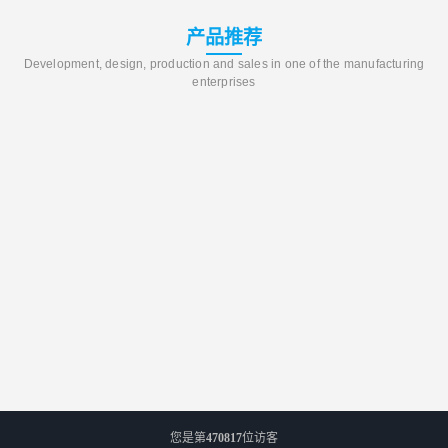
产品推荐
Development, design, production and sales in one of the manufacturing
enterprises
您是第
470817
位访客