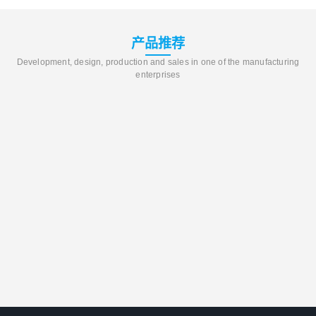
产品推荐
Development, design, production and sales in one of the manufacturing
enterprises