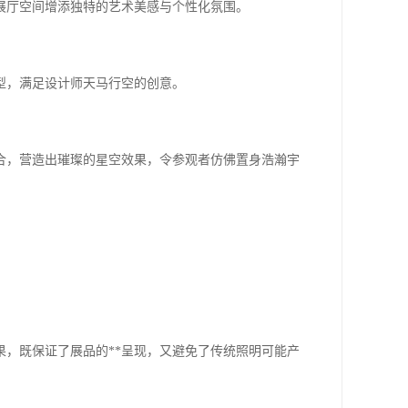
展厅空间增添独特的艺术美感与个性化氛围。
型，满足设计师天马行空的创意。
合，营造出璀璨的星空效果，令参观者仿佛置身浩瀚宇
果，既保证了展品的**呈现，又避免了传统照明可能产