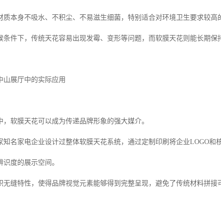
材质本身不吸水、不积尘、不易滋生细菌，特别适合对环境卫生要求较高
候条件下，传统天花容易出现发霉、变形等问题，而软膜天花则能长期保
中山展厅中的实际应用
中，软膜天花可以成为传递品牌形象的强大媒介。
家知名家电企业设计过整体软膜天花系统，通过定制印刷将企业LOGO和
辨识度的展示空间。
积无缝特性，使得品牌视觉元素能够得到完整呈现，避免了传统材料拼接