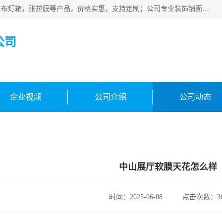
佛山朗鑫装饰工程有限公司主营软膜天花，软膜天花灯箱，卡布灯箱，张拉膜等产品，价格实惠，支持定制；公司专业装饰铺面，家居，会展特装，软膜等工程，技能精良人员，安装快、价格合理，质量保证、热诚与各方有识人士合作，欢迎新老客户来电咨询。
公司
企业视频
公司介绍
公司动态
中山展厅软膜天花怎么样
时间：2025-06-08
点击次数：36