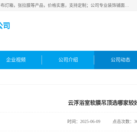
佛山朗鑫装饰工程有限公司主营软膜天花，软膜天花灯箱，卡布灯箱，张拉膜等产品，价格实惠，支持定制；公司专业装饰铺面，家居，会展特装，软膜等工程，技能精良人员，安装快、价格合理，质量保证、热诚与各方有识人士合作，欢迎新老客户来电咨询。
公司
企业视频
公司介绍
公司动态
云浮浴室软膜吊顶选哪家较
时间：2025-06-09
点击次数：36