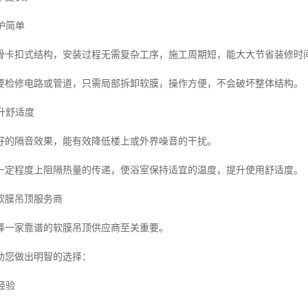
维护简单
骨卡扣式结构，安装过程无需复杂工序，施工周期短，能大大节省装修时
要检修电路或管道，只需局部拆卸软膜，操作方便，不会破坏整体结构。
提升舒适度
好的隔音效果，能有效降低楼上或外界噪音的干扰。
一定程度上阻隔热量的传递，使浴室保持适宜的温度，提升使用舒适度。
软膜吊顶服务商
择一家靠谱的软膜吊顶供应商至关重要。
助您做出明智的选择：
经验