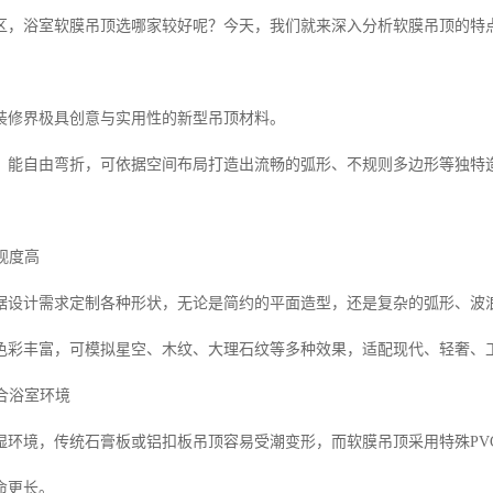
区，浴室软膜吊顶选哪家较好呢？今天，我们就来深入分析软膜吊顶的特
装修界极具创意与实用性的新型吊顶材料。
，能自由弯折，可依据空间布局打造出流畅的弧形、不规则多边形等独特
。
美观度高
据设计需求定制各种形状，无论是简约的平面造型，还是复杂的弧形、波
色彩丰富，可模拟星空、木纹、大理石纹等多种效果，适配现代、轻奢、
适合浴室环境
湿环境，传统石膏板或铝扣板吊顶容易受潮变形，而软膜吊顶采用特殊PV
命更长。