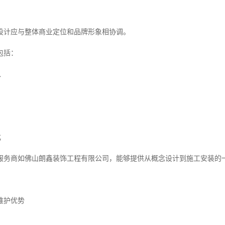
设计应与整体商业定位和品牌形象相协调。
包括：
入
化
服务商如佛山朗鑫装饰工程有限公司，能够提供从概念设计到施工安装的一
维护优势