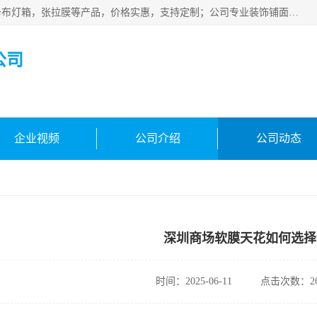
佛山朗鑫装饰工程有限公司主营软膜天花，软膜天花灯箱，卡布灯箱，张拉膜等产品，价格实惠，支持定制；公司专业装饰铺面，家居，会展特装，软膜等工程，技能精良人员，安装快、价格合理，质量保证、热诚与各方有识人士合作，欢迎新老客户来电咨询。
公司
企业视频
公司介绍
公司动态
深圳商场软膜天花如何选择
时间：2025-06-11
点击次数：26