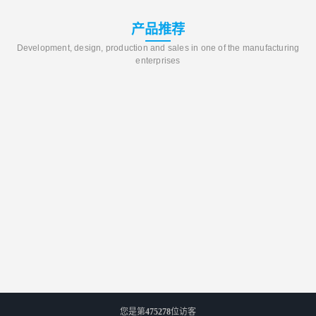
产品推荐
Development, design, production and sales in one of the manufacturing
enterprises
您是第
475278
位访客