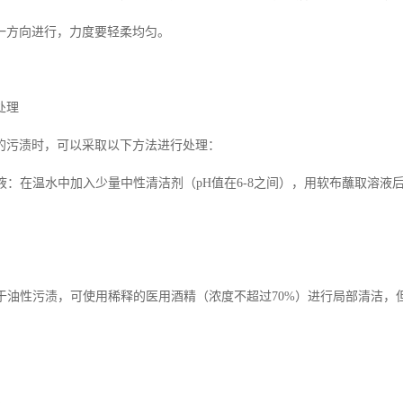
一方向进行，力度要轻柔均匀。
处理
的污渍时，可以采取以下方法进行处理：
溶液：在温水中加入少量中性清洁剂（pH值在6-8之间），用软布蘸取溶
：对于油性污渍，可使用稀释的医用酒精（浓度不超过70%）进行局部清洁