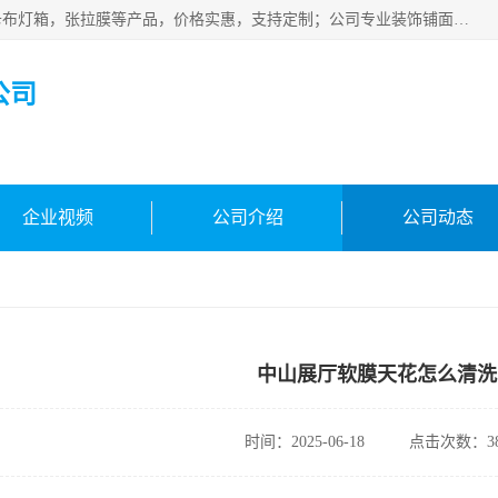
佛山朗鑫装饰工程有限公司主营软膜天花，软膜天花灯箱，卡布灯箱，张拉膜等产品，价格实惠，支持定制；公司专业装饰铺面，家居，会展特装，软膜等工程，技能精良人员，安装快、价格合理，质量保证、热诚与各方有识人士合作，欢迎新老客户来电咨询。
公司
企业视频
公司介绍
公司动态
中山展厅软膜天花怎么清洗
时间：2025-06-18
点击次数：38