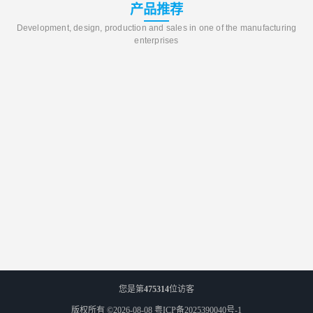
产品推荐
Development, design, production and sales in one of the manufacturing
enterprises
您是第
475314
位访客
版权所有 ©2026-08-08
粤ICP备2025390040号-1