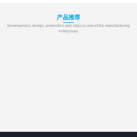
产品推荐
Development, design, production and sales in one of the manufacturing
enterprises