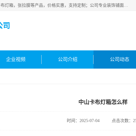
佛山朗鑫装饰工程有限公司主营软膜天花，软膜天花灯箱，卡布灯箱，张拉膜等产品，价格实惠，支持定制；公司专业装饰铺面，家居，会展特装，软膜等工程，技能精良人员，安装快、价格合理，质量保证、热诚与各方有识人士合作，欢迎新老客户来电咨询。
公司
企业视频
公司介绍
公司动态
中山卡布灯箱怎么样
时间：2025-07-04
点击次数：25