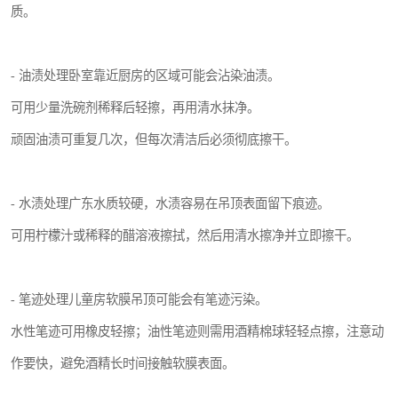
质。
- 油渍处理卧室靠近厨房的区域可能会沾染油渍。
可用少量洗碗剂稀释后轻擦，再用清水抹净。
顽固油渍可重复几次，但每次清洁后必须彻底擦干。
- 水渍处理广东水质较硬，水渍容易在吊顶表面留下痕迹。
可用柠檬汁或稀释的醋溶液擦拭，然后用清水擦净并立即擦干。
- 笔迹处理儿童房软膜吊顶可能会有笔迹污染。
水性笔迹可用橡皮轻擦；油性笔迹则需用酒精棉球轻轻点擦，注意动
作要快，避免酒精长时间接触软膜表面。