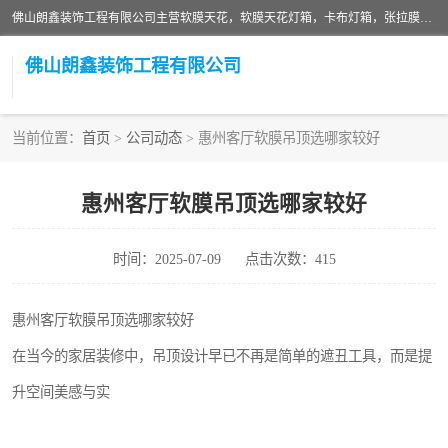
佛山朗鑫装饰工程有限公司主营软膜天花，软膜天花灯箱，卡布灯箱，张拉膜等产品，价格实惠，支持定制；公司专业装饰铺面，家居，会展特装，软膜等工程，技能精良人员，安装快、价格合理，质量保证、热诚与各方有识人士合作，欢迎新老客户来电咨询。
佛山朗鑫装饰工程有限公司
当前位置：
首页
>
公司动态
> 惠州客厅软膜吊顶选哪家较好
惠州客厅软膜吊顶选哪家较好
时间：2025-07-09
点击次数：415
惠州客厅软膜吊顶选哪家较好
在当今的家居装修中，吊顶设计早已不再是简单的遮丑工具，而是提
升空间美感与实