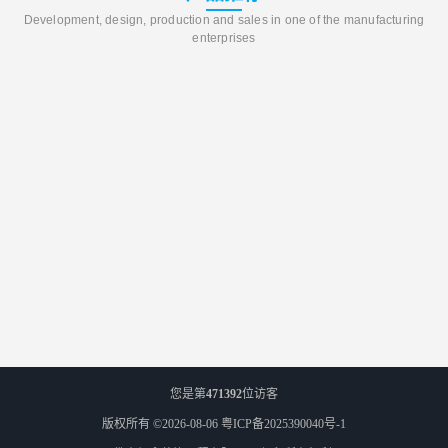
Development, design, production and sales in one of the manufacturing
enterprises
您是第
471392
位访客
版权所有 ©2026-08-06
粤ICP备2025390040号-1