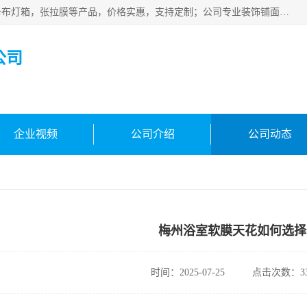
佛山朗鑫装饰工程有限公司主营软膜天花，软膜天花灯箱，卡布灯箱，张拉膜等产品，价格实惠，支持定制；公司专业装饰铺面，家居，会展特装，软膜等工程，技能精良人员，安装快、价格合理，质量保证、热诚与各方有识人士合作，欢迎新老客户来电咨询。
公司
企业视频
公司介绍
公司动态
梅州浴室软膜天花如何选择
时间：2025-07-25
点击次数：33