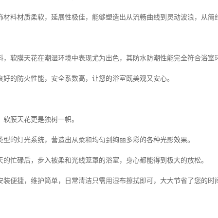
饰材料材质柔软，延展性极佳，能够塑造出从流畅曲线到灵动波浪，从简
料，软膜天花在潮湿环境中表现尤为出色，其防水防潮性能完全符合浴室
良好的防火性能，安全系数高，让您的浴室既美观又安心。
，软膜天花更是独树一帜。
类型的灯光系统，营造出从柔和均匀到绚丽多彩的各种光影效果。
天的忙碌后，步入被柔和光线笼罩的浴室，身心都能得到极大的放松。
安装便捷，维护简单，日常清洁只需用湿布擦拭即可，大大节省了您的时