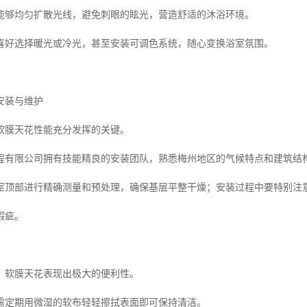
能够均匀扩散光线，避免刺眼的眩光，营造舒适的沐浴环境。
喜好选择暖光或冷光，甚至安装可调色系统，随心变换浴室氛围。
安装与维护
软膜天花性能充分发挥的关键。
程有限公司拥有技能精良的安装团队，熟悉梅州地区的气候特点和建筑结
室顶部进行精确测量和预处理，确保基层平整干燥；安装过程中要特别注
瑕疵。
，软膜天花表现出极大的便利性。
需定期用微湿的软布轻轻擦拭表面即可保持清洁。