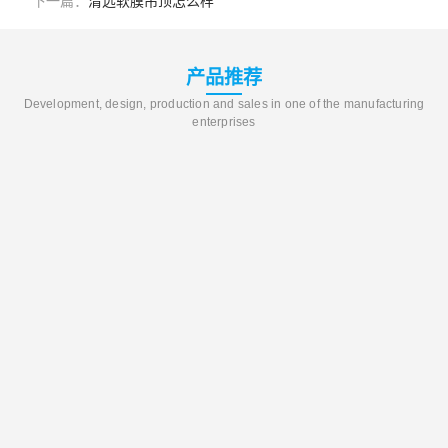
下一篇：
清远软膜吊顶怎么样
产品推荐
Development, design, production and sales in one of the manufacturing
enterprises