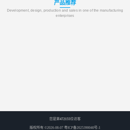
产品推荐
Development, design, production and sales in one of the manufacturing
enterprises
您是第
472155
位访客
版权所有 ©2026-08-07
粤ICP备2025390040号-1