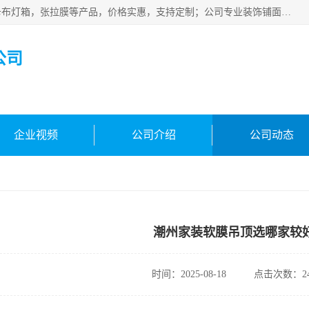
佛山朗鑫装饰工程有限公司主营软膜天花，软膜天花灯箱，卡布灯箱，张拉膜等产品，价格实惠，支持定制；公司专业装饰铺面，家居，会展特装，软膜等工程，技能精良人员，安装快、价格合理，质量保证、热诚与各方有识人士合作，欢迎新老客户来电咨询。
公司
企业视频
公司介绍
公司动态
潮州家装软膜吊顶选哪家较
时间：2025-08-18
点击次数：24