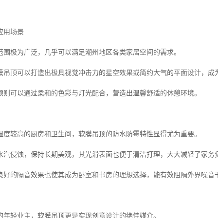
应用场景
范围极为广泛，几乎可以满足潮州地区各类家居空间的需求。
膜吊顶可以打造出极具视觉冲击力的星空效果或简约大气的平面设计，成
顶则可以通过柔和的色彩与灯光配合，营造出温馨舒适的休憩环境。
湿度较高的厨房和卫生间，软膜吊顶的防水防霉特性显得尤为重要。
水汽侵蚀，保持长期美观，其光滑表面也便于清洁打理，大大减轻了家务
良好的隔音效果也使其成为卧室和书房的理想选择，能有效阻隔外界噪音
的年轻业主，软膜吊顶更是实现创意设计的绝佳媒介。