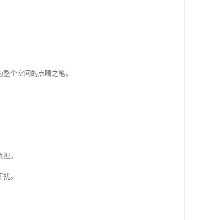
为整个空间的点睛之笔。
负担。
干扰。