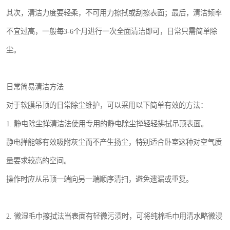
其次，清洁力度要轻柔，不可用力擦拭或刮擦表面；最后，清洁频率
不宜过高，一般每3-6个月进行一次全面清洁即可，日常只需简单除
尘。
日常简易清洁方法
对于软膜吊顶的日常除尘维护，可以采用以下简单有效的方法：
1. 静电除尘掸清洁法使用专用的静电除尘掸轻轻拂拭吊顶表面。
静电掸能够有效吸附灰尘而不产生扬尘，特别适合卧室这种对空气质
量要求较高的空间。
操作时应从吊顶一端向另一端顺序清扫，避免遗漏或重复。
2. 微湿毛巾擦拭法当表面有轻微污渍时，可将纯棉毛巾用清水略微浸