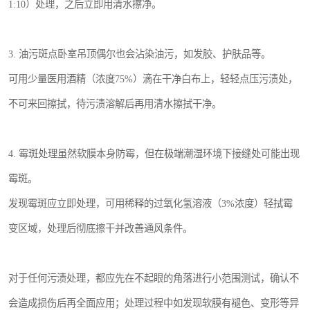
1:10）处理，之后立即用清水擦净。
3. 油污斑点卧室吊顶偶尔也会沾染油污，如发胶、护肤品等。
可用少量医用酒精（浓度75%）滴在干净白布上，轻轻点压污渍处，
不可来回擦拭，待污渍溶解后再用清水擦拭干净。
4. 霉斑处理虽然软膜本身防霉，但在极端潮湿环境下接缝处可能出现
霉斑。
发现霉斑应立即处理，可用稀释的过氧化氢溶液（3%浓度）轻拭霉
变区域，处理后彻底擦干并改善通风条件。
对于任何污渍处理，都应先在不起眼的角落进行小范围测试，确认不
会造成损伤后再全面应用；处理过程中如发现软膜有褪色、变形等异