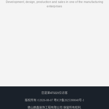
Development, design, production and sales in one of the manufacturing
enterprises
您是第
473221
位访客
版权所有 ©2026-08-07
粤ICP备2025390040号-1
佛山朗鑫装饰工程有限公司
保留所有权利.