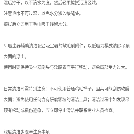
湿后拧干，以不滴水为度，然后轻柔擦拭污渍区域。
注意毛巾不可过湿，以免水分渗入接缝处。
擦拭后立即用干毛巾吸干残留水分。
3. 吸尘器辅助清洁配合吸尘器的软毛刷附件，以低吸力模式清除吊顶
表面的浮尘。
使用时要保持吸尘器刷头与软膜表面平行移动，避免局部受力过大。
日常清洁时需特别注意：不可使用普通鸡毛掸子，因其可能刮伤软膜
表面；避免使用任何含有研磨颗粒的清洁工具；清洁过程中如发现吊
顶有松动或损伤迹象，应立即停止清洁并联系专业人员检查。
深度清洁步骤与注意事项