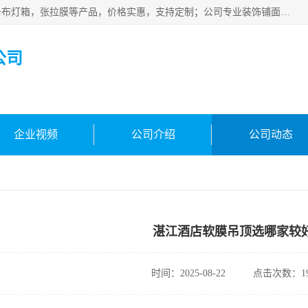
佛山朗鑫装饰工程有限公司主营软膜天花，软膜天花灯箱，卡布灯箱，张拉膜等产品，价格实惠，支持定制；公司专业装饰铺面，家居，会展特装，软膜等工程，技能精良人员，安装快、价格合理，质量保证、热诚与各方有识人士合作，欢迎新老客户来电咨询。
公司
企业视频
公司介绍
公司动态
湛江酒店软膜吊顶选哪家较
时间：2025-08-22
点击次数：19