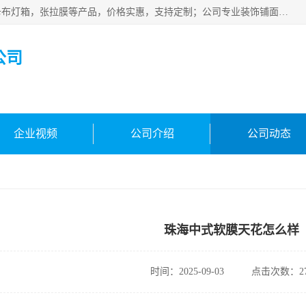
佛山朗鑫装饰工程有限公司主营软膜天花，软膜天花灯箱，卡布灯箱，张拉膜等产品，价格实惠，支持定制；公司专业装饰铺面，家居，会展特装，软膜等工程，技能精良人员，安装快、价格合理，质量保证、热诚与各方有识人士合作，欢迎新老客户来电咨询。
公司
企业视频
公司介绍
公司动态
珠海中式软膜天花怎么样
时间：2025-09-03
点击次数：27