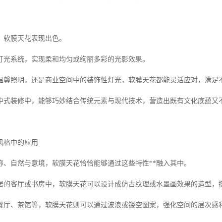
，软膜天花表现出色。
灯光系统，实现柔和均匀或绚丽多彩的光影效果。
温馨照明，还是商业空间中的装饰性灯光，软膜天花都能灵活应对，满足
中式装修中，能够巧妙结合传统元素与现代技术，营造出既有文化底蕴又
风格中的应用
称、自然与意境，软膜天花恰恰能够通过这些特性**融入其中。
居的客厅或书房中，软膜天花可以设计成仿古纹理或水墨画效果的造型，
餐厅、茶馆等，软膜天花则可以通过波浪或镂空图案，强化空间的层次感