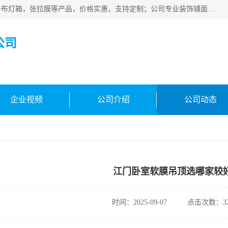
佛山朗鑫装饰工程有限公司主营软膜天花，软膜天花灯箱，卡布灯箱，张拉膜等产品，价格实惠，支持定制；公司专业装饰铺面，家居，会展特装，软膜等工程，技能精良人员，安装快、价格合理，质量保证、热诚与各方有识人士合作，欢迎新老客户来电咨询。
公司
企业视频
公司介绍
公司动态
江门卧室软膜吊顶选哪家较
时间：2025-09-07
点击次数：32