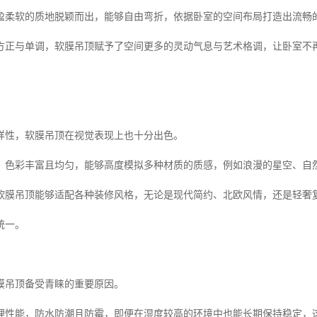
盈柔软的质地脱颖而出，能够自由弯折，依据卧室的空间布局打造出流畅
方正与单调，软膜吊顶赋予了空间更多的灵动气息与艺术格调，让卧室不
。
样性，软膜吊顶在视觉表现上也十分出色。
，色彩丰富且均匀，能够高度模拟多种材质的质感，例如浪漫的星空、自
软膜吊顶能够适配各种装修风格，无论是现代简约、北欧风情，还是轻奢
统一。
膜吊顶备受青睐的重要原因。
理性能，防水防潮且防霉，即便在湿度较高的环境中也能长期保持稳定，