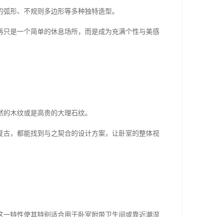
的弧形、不规则多边形等多种独特造型。
再只是一个简单的休息场所，而是成为充满个性与美感
然的木纹或是高贵的大理石纹。
复古，都能找到与之契合的设计方案，让卧室的整体视
这一特性使其特别适合用于卧室附带卫生间或靠近潮湿