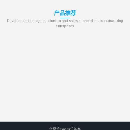
产品推荐
Development, design, production and sales in one of the manufacturing
enterprises
您是第
476102
位访客