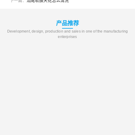
下一篇：
汕尾软膜天花怎么清洗
产品推荐
Development, design, production and sales in one of the manufacturing
enterprises