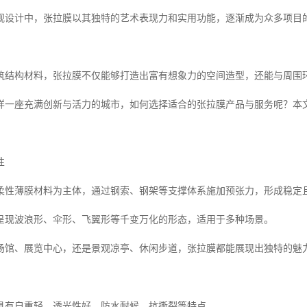
观设计中，张拉膜以其独特的艺术表现力和实用功能，逐渐成为众多项目
筑结构材料，张拉膜不仅能够打造出富有想象力的空间造型，还能与周围环
样一座充满创新与活力的城市，如何选择适合的张拉膜产品与服务呢？本
性
柔性薄膜材料为主体，通过钢索、钢架等支撑体系施加预张力，形成稳定
呈现波浪形、伞形、飞翼形等千变万化的形态，适用于多种场景。
场馆、展览中心，还是景观凉亭、休闲步道，张拉膜都能展现出独特的魅
具有自重轻、透光性好、防水耐候、抗撕裂等特点。