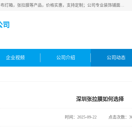
佛山朗鑫装饰工程有限公司主营软膜天花，软膜天花灯箱，卡布灯箱，张拉膜等产品，价格实惠，支持定制；公司专业装饰铺面，家居，会展特装，软膜等工程，技能精良人员，安装快、价格合理，质量保证、热诚与各方有识人士合作，欢迎新老客户来电咨询。
公司
企业视频
公司介绍
公司动态
深圳张拉膜如何选择
时间：2025-09-22
点击次数：30