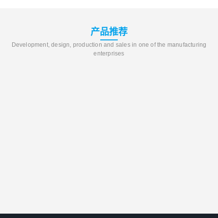
产品推荐
Development, design, production and sales in one of the manufacturing
enterprises