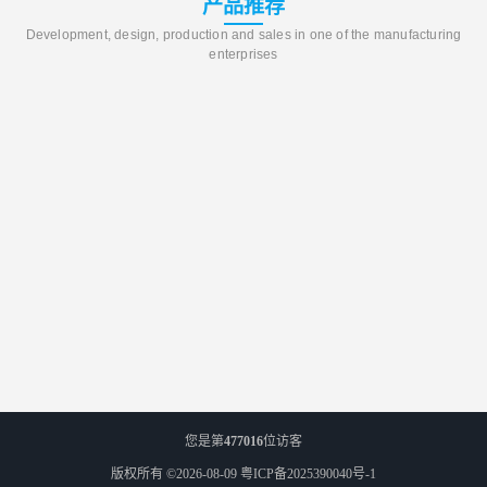
产品推荐
Development, design, production and sales in one of the manufacturing
enterprises
您是第
477016
位访客
版权所有 ©2026-08-09
粤ICP备2025390040号-1