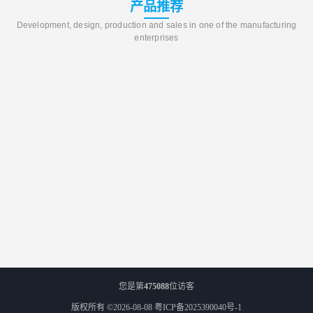
产品推荐
Development, design, production and sales in one of the manufacturing
enterprises
您是第
475088
位访客
版权所有 ©2026-08-08
粤ICP备2025390040号-1