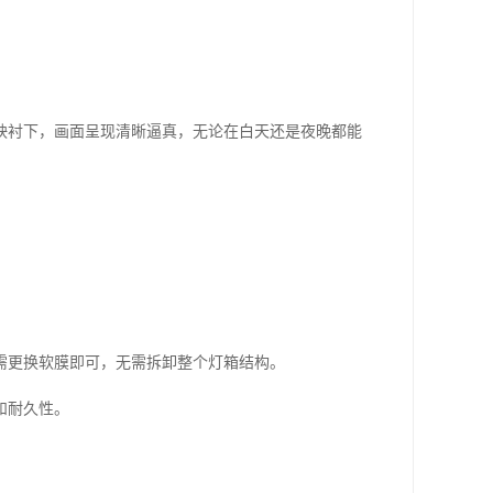
映衬下，画面呈现清晰逼真，无论在白天还是夜晚都能
需更换软膜即可，无需拆卸整个灯箱结构。
和耐久性。