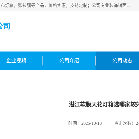
佛山朗鑫装饰工程有限公司主营软膜天花，软膜天花灯箱，卡布灯箱，张拉膜等产品，价格实惠，支持定制；公司专业装饰铺面，家居，会展特装，软膜等工程，技能精良人员，安装快、价格合理，质量保证、热诚与各方有识人士合作，欢迎新老客户来电咨询。
公司
企业视频
公司介绍
公司动态
湛江软膜天花灯箱选哪家较
时间：2025-10-18
点击次数：24