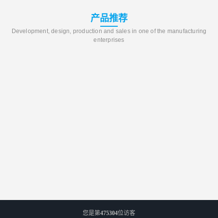
产品推荐
Development, design, production and sales in one of the manufacturing
enterprises
您是第
475304
位访客