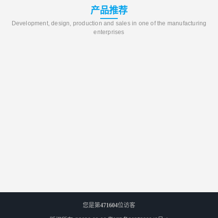
产品推荐
Development, design, production and sales in one of the manufacturing
enterprises
您是第
471604
位访客