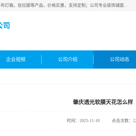
佛山朗鑫装饰工程有限公司主营软膜天花，软膜天花灯箱，卡布灯箱，张拉膜等产品，价格实惠，支持定制；公司专业装饰铺面，家居，会展特装，软膜等工程，技能精良人员，安装快、价格合理，质量保证、热诚与各方有识人士合作，欢迎新老客户来电咨询。
公司
企业视频
公司介绍
公司动态
肇庆透光软膜天花怎么样
时间：2025-11-10
点击次数：22