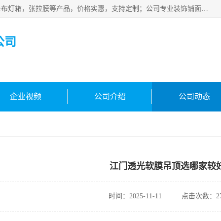
佛山朗鑫装饰工程有限公司主营软膜天花，软膜天花灯箱，卡布灯箱，张拉膜等产品，价格实惠，支持定制；公司专业装饰铺面，家居，会展特装，软膜等工程，技能精良人员，安装快、价格合理，质量保证、热诚与各方有识人士合作，欢迎新老客户来电咨询。
公司
企业视频
公司介绍
公司动态
江门透光软膜吊顶选哪家较
时间：2025-11-11
点击次数：27