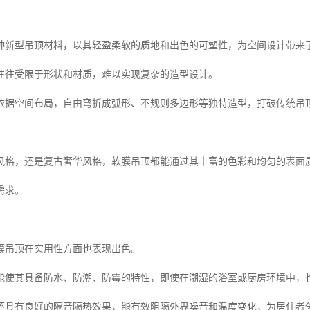
种新型吊顶材料，以其轻盈柔软的质地和出色的可塑性，为空间设计带来
往往受限于形状和材质，难以实现复杂的造型设计。
依据空间布局，自由弯折成弧形、不规则多边形等独特造型，打破传统吊
风格，还是复古奢华风格，软膜吊顶都能通过其丰富的色彩和均匀的表面
需求。
膜吊顶在实用性方面也表现出色。
能使其具备防水、防潮、防霉的特性，即使在潮湿的浴室或厨房环境中，
还具有良好的隔音隔热效果，能有效阻隔外界噪音和温度变化，为居住者