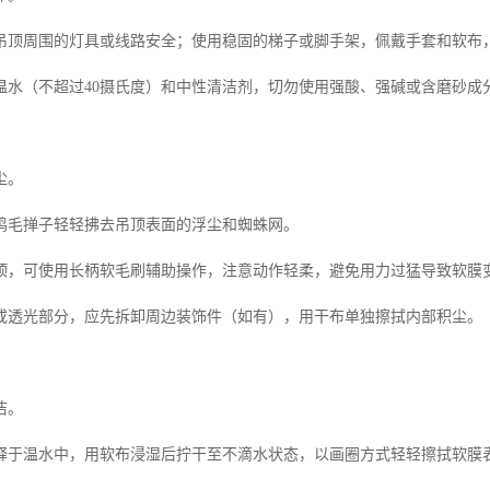
吊顶周围的灯具或线路安全；使用稳固的梯子或脚手架，佩戴手套和软布
温水（不超过40摄氏度）和中性清洁剂，切勿使用强酸、强碱或含磨砂成
尘。
鸡毛掸子轻轻拂去吊顶表面的浮尘和蜘蛛网。
顶，可使用长柄软毛刷辅助操作，注意动作轻柔，避免用力过猛导致软膜
或透光部分，应先拆卸周边装饰件（如有），用干布单独擦拭内部积尘。
洁。
释于温水中，用软布浸湿后拧干至不滴水状态，以画圈方式轻轻擦拭软膜