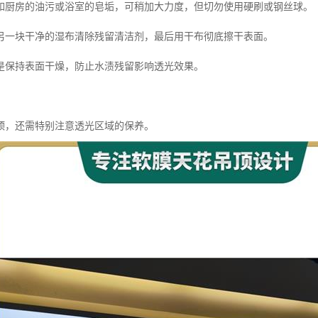
如厨房的油污或浴室的皂垢，可稍加大力度，但切勿使用硬刷或钢丝球。
另一块干净的湿布清除残留清洁剂，最后用干布彻底擦干表面。
是保持表面干燥，防止水渍残留影响透光效果。
顶，还需特别注意透光区域的保养。