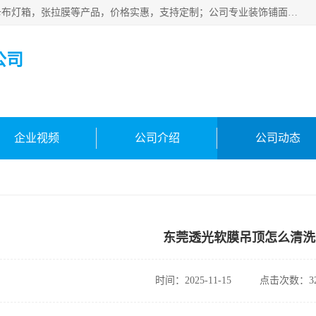
佛山朗鑫装饰工程有限公司主营软膜天花，软膜天花灯箱，卡布灯箱，张拉膜等产品，价格实惠，支持定制；公司专业装饰铺面，家居，会展特装，软膜等工程，技能精良人员，安装快、价格合理，质量保证、热诚与各方有识人士合作，欢迎新老客户来电咨询。
公司
企业视频
公司介绍
公司动态
东莞透光软膜吊顶怎么清洗
时间：2025-11-15
点击次数：32