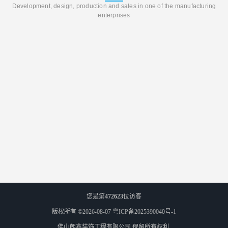
Development, design, production and sales in one of the manufacturing
enterprises
您是第
472623
位访客
版权所有 ©2026-08-07
粤ICP备2025390040号-1
佛山朗鑫装饰工程有限公司
保留所有权利.