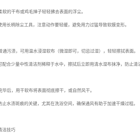
用柔软的干布或鸡毛掸子轻轻拂去表面的浮尘。
使用长柄除尘工具，注意动作要轻缓，避免用力过猛导致软膜变形。
对于普通污渍，可用温水浸湿软布（微湿即可，切忌过湿），轻轻擦拭表面。
可配合少量中性清洁剂稀释于水中，擦拭后立即用清水湿布抹净，防止清
清洁完毕后，用干软布将表面彻底擦干，或自然风干。
防止水渍斑痕的关键，尤其在洗浴空间，确保通风有助于加速干燥过程。
清洁技巧