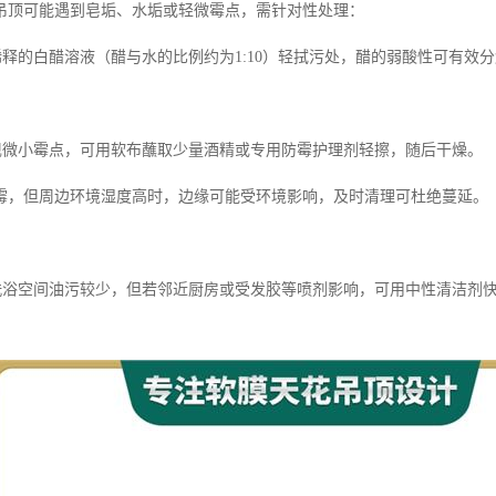
吊顶可能遇到皂垢、水垢或轻微霉点，需针对性处理：
用稀释的白醋溶液（醋与水的比例约为1:10）轻拭污处，醋的弱酸性可有
发现微小霉点，可用软布蘸取少量酒精或专用防霉护理剂轻擦，随后干燥。
霉，但周边环境湿度高时，边缘可能受环境影响，及时清理可杜绝蔓延。
管洗浴空间油污较少，但若邻近厨房或受发胶等喷剂影响，可用中性清洁剂