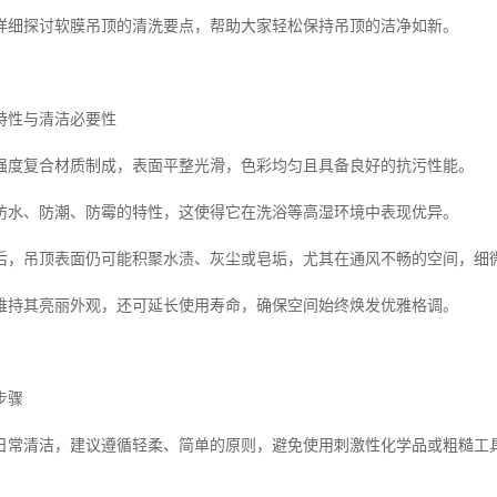
详细探讨软膜吊顶的清洗要点，帮助大家轻松保持吊顶的洁净如新。
特性与清洁必要性
强度复合材质制成，表面平整光滑，色彩均匀且具备良好的抗污性能。
防水、防潮、防霉的特性，这使得它在洗浴等高湿环境中表现优异。
后，吊顶表面仍可能积聚水渍、灰尘或皂垢，尤其在通风不畅的空间，细
维持其亮丽外观，还可延长使用寿命，确保空间始终焕发优雅格调。
步骤
日常清洁，建议遵循轻柔、简单的原则，避免使用刺激性化学品或粗糙工