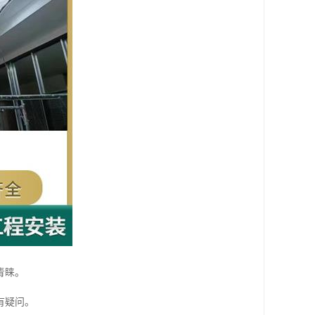
青睐。
有疑问。