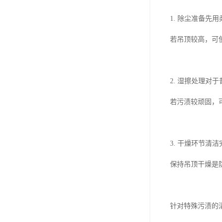
1. 除尘准备先
若吊顶较高，可
2. 湿擦处理
若污渍较顽固，
3. 干燥环节
保持吊顶干燥是
针对特殊污渍的