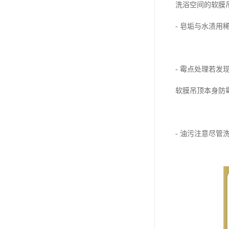
洗浴空间的软膜
- 皂垢与水渍
- 霉点处理若
软膜吊顶本身防
- 油污注意尽