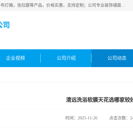
佛山朗鑫装饰工程有限公司主营软膜天花，软膜天花灯箱，卡布灯箱，张拉膜等产品，价格实惠，支持定制；公司专业装饰铺面，家居，会展特装，软膜等工程，技能精良人员，安装快、价格合理，质量保证、热诚与各方有识人士合作，欢迎新老客户来电咨询。
公司
企业视频
公司介绍
公司动态
清远洗浴软膜天花选哪家较
时间：2025-11-26
点击次数：24