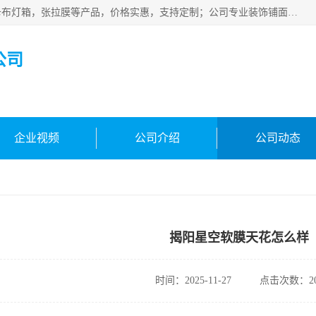
佛山朗鑫装饰工程有限公司主营软膜天花，软膜天花灯箱，卡布灯箱，张拉膜等产品，价格实惠，支持定制；公司专业装饰铺面，家居，会展特装，软膜等工程，技能精良人员，安装快、价格合理，质量保证、热诚与各方有识人士合作，欢迎新老客户来电咨询。
公司
企业视频
公司介绍
公司动态
揭阳星空软膜天花怎么样
时间：2025-11-27
点击次数：20