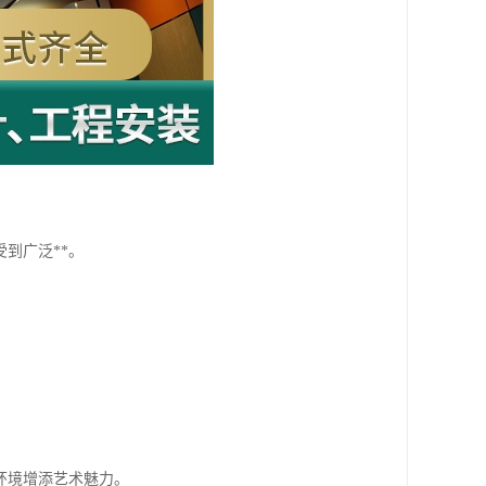
。
到广泛**。
环境增添艺术魅力。