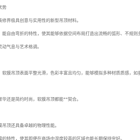
优势
装修界极具创意与实用性的新型吊顶材料。
，能自由弯折的特性，使其能够依据空间布局打造出流畅的弧形、不规则多
灵动气息与艺术格调。
，软膜吊顶表面平整光滑，色彩丰富且均匀，能够模拟多种材质质感，如
奢华还是简约时尚，软膜吊顶都能**契合。
膜吊顶还具备卓越的物理性能。
霉的特性，使其即便在商场中湿度较高的区域也能长期保持完好。