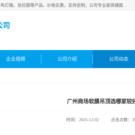
佛山朗鑫装饰工程有限公司主营软膜天花，软膜天花灯箱，卡布灯箱，张拉膜等产品，价格实惠，支持定制；公司专业装饰铺面，家居，会展特装，软膜等工程，技能精良人员，安装快、价格合理，质量保证、热诚与各方有识人士合作，欢迎新老客户来电咨询。
公司
企业视频
公司介绍
公司动态
广州商场软膜吊顶选哪家较
时间：2025-12-02
点击次数：29