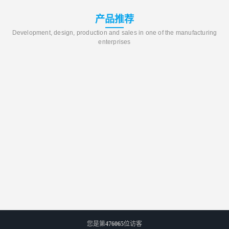
产品推荐
Development, design, production and sales in one of the manufacturing
enterprises
您是第
476065
位访客