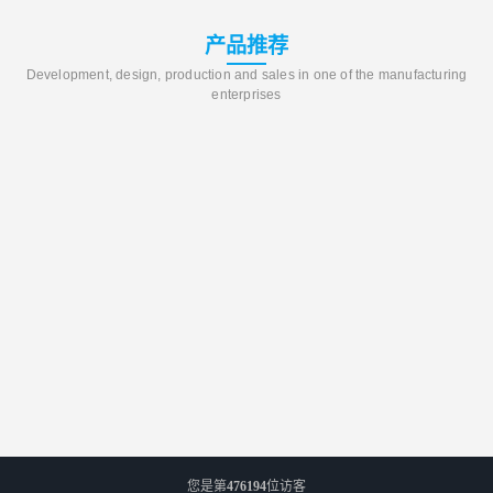
产品推荐
Development, design, production and sales in one of the manufacturing
enterprises
您是第
476194
位访客