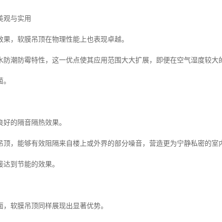
美观与实用
效果，软膜吊顶在物理性能上也表现卓越。
水防潮防霉特性，这一优点使其应用范围大大扩展，即便在空气湿度较大
菌。
良好的隔音隔热效果。
吊顶，能够有效阻隔来自楼上或外界的部分噪音，营造更为宁静私密的室
接达到节能的效果。
面，软膜吊顶同样展现出显著优势。