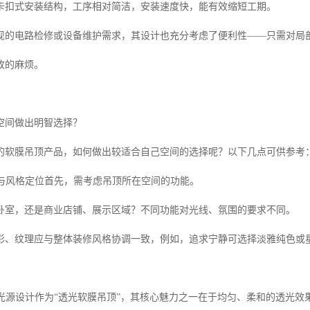
卡扣式安装结构，工序相对简洁，安装速度快，能有效缩短工期。
现的电路检修或设备维护需求，其设计也充分考虑了便利性——只需对局
改的麻烦。
空间做出明智选择？
的软膜吊顶产品，如何做出较适合自己空间的选择呢？以下几点可供参考
求与风格定位首先，需考虑吊顶所在空间的功能。
卧室，还是商业店铺、展示区域？不同功能对光线、氛围的要求不同。
彩、纹理应与整体装修风格协调一致，例如，追求宁静可选择淡雅纯色或
与光源设计作为“透光软膜吊顶”，其核心魅力之一在于均匀、柔和的透光效