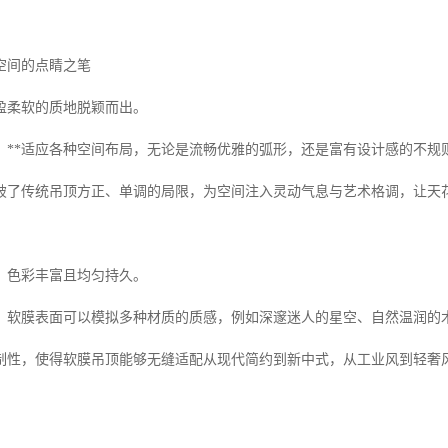
空间的点睛之笔
盈柔软的质地脱颖而出。
，**适应各种空间布局，无论是流畅优雅的弧形，还是富有设计感的不规
破了传统吊顶方正、单调的局限，为空间注入灵动气息与艺术格调，让天
，色彩丰富且均匀持久。
，软膜表面可以模拟多种材质的质感，例如深邃迷人的星空、自然温润的
制性，使得软膜吊顶能够无缝适配从现代简约到新中式，从工业风到轻奢