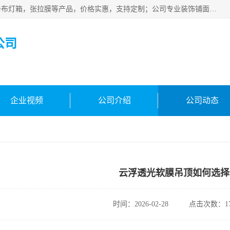
佛山朗鑫装饰工程有限公司主营软膜天花，软膜天花灯箱，卡布灯箱，张拉膜等产品，价格实惠，支持定制；公司专业装饰铺面，家居，会展特装，软膜等工程，技能精良人员，安装快、价格合理，质量保证、热诚与各方有识人士合作，欢迎新老客户来电咨询。
公司
企业视频
公司介绍
公司动态
云浮透光软膜吊顶如何选择
时间：2026-02-28
点击次数：17